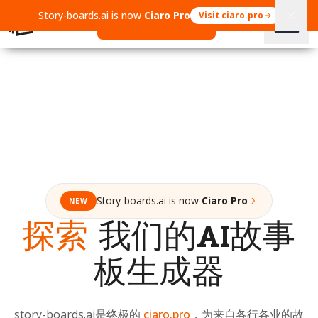
Story-boards.ai is now
Ciaro Pro
Visit ciaro.pro
Open Ciaro Pro
Story-boards.ai is now
Ciaro Pro
NEW
探索
我们的AI故事
板生成器
story-boards.ai是终极的
ciaro.pro
，为来自各行各业的故