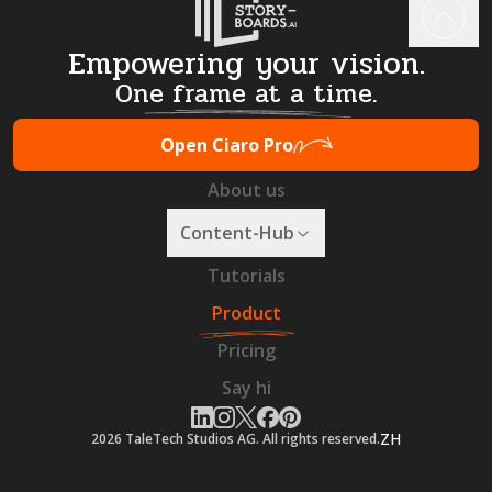
Empowering your vision.
One frame at a time.
Open Ciaro Pro
About us
Content-Hub
Tutorials
Product
Pricing
Say hi
ZH
2026
TaleTech Studios AG. All rights reserved.