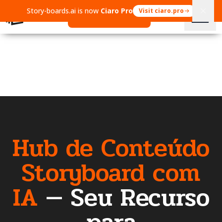
Story-boards.ai is now
Ciaro Pro
Visit ciaro.pro
Open Ciaro Pro
Hub de Conteúdo
Storyboard com
IA
—
Seu Recurso