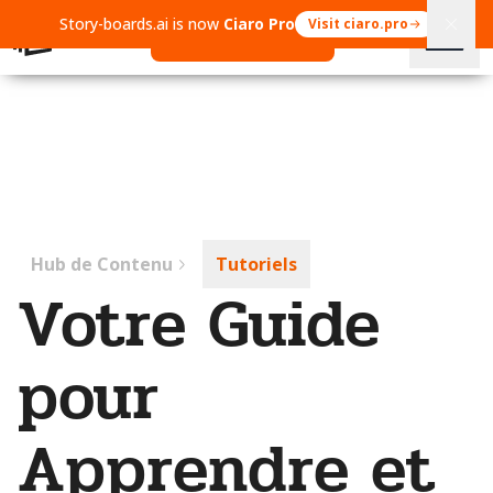
Story-boards.ai is now
Ciaro Pro
Visit ciaro.pro
Open Ciaro Pro
Hub de Contenu
Tutoriels
Votre Guide
pour
Apprendre et