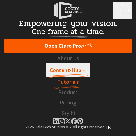
Empowering your vision.
One frame at a time.
Open Ciaro Pro
About us
Content-Hub
Tutorials
Product
Pricing
Say hi
FR
2026
TaleTech Studios AG. All rights reserved.